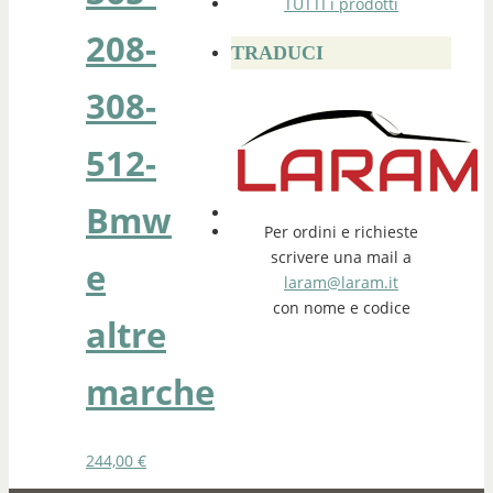
TUTTI i prodotti
208-
TRADUCI
308-
512-
Bmw
Per ordini e richieste
scrivere una mail a
e
laram@laram.it
con nome e codice
altre
marche
244,00
€