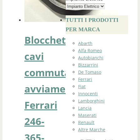
TUTTI I PRODOTTI
PER MARCA
Blocchetto
Abarth
Alfa Romeo
cavi
Autobianchi
Bizzarrini
commutatore
De Tomaso
Ferrari
avviamento
Fiat
Innocenti
Lamborghini
Ferrari
Lancia
Maserati
246-
Renault
Altre Marche
365-