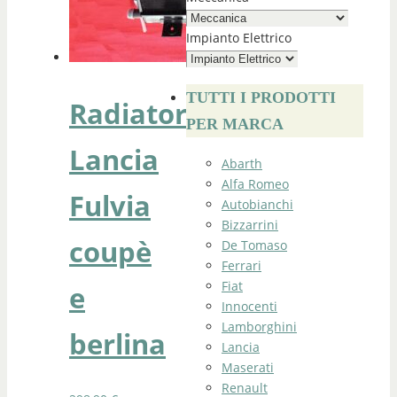
Impianto Elettrico
TUTTI I PRODOTTI
Radiatore
PER MARCA
Lancia
Abarth
Alfa Romeo
Fulvia
Autobianchi
Bizzarrini
coupè
De Tomaso
Ferrari
Fiat
e
Innocenti
Lamborghini
berlina
Lancia
Maserati
Renault