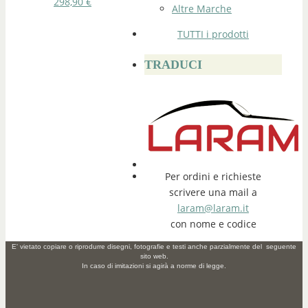
298,90
€
Altre Marche
TUTTI i prodotti
TRADUCI
Per ordini e richieste
scrivere una mail a
laram@laram.it
con nome e codice
E' vietato copiare o riprodurre disegni, fotografie e testi anche parzialmente del seguente
sito web.
In caso di imitazioni si agirà a norme di legge.