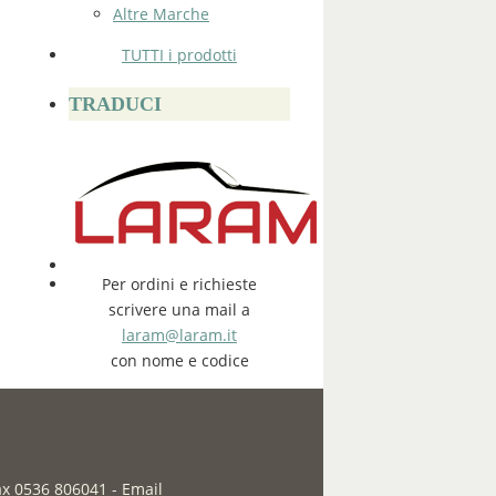
Altre Marche
TUTTI i prodotti
TRADUCI
Per ordini e richieste
scrivere una mail a
laram@laram.it
con nome e codice
fax 0536 806041
-
Email