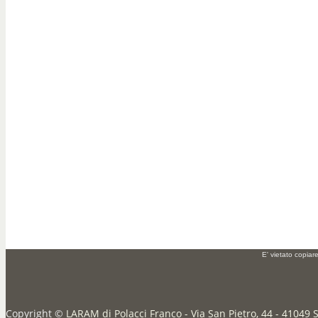
E' vietato copiar
Copyright ©
LARAM di Polacci Franco - Via San Pietro, 44 - 41049 