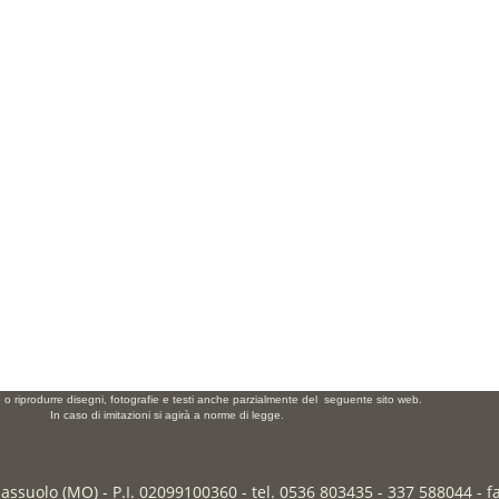
e o riprodurre disegni, fotografie e testi anche parzialmente del seguente sito web.
In caso di imitazioni si agirà a norme di legge.
Sassuolo (MO) - P.I. 02099100360 - tel. 0536 803435 - 337 588044 - 