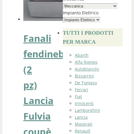
Impianto Elettrico
TUTTI I PRODOTTI
Fanali
PER MARCA
fendinebbia
Abarth
Alfa Romeo
(2
Autobianchi
Bizzarrini
pz)
De Tomaso
Ferrari
Fiat
Lancia
Innocenti
Lamborghini
Fulvia
Lancia
Maserati
coupè
Renault