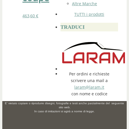
Altre Marche
TUTTI i prodotti
463,60
€
TRADUCI
Per ordini e richieste
scrivere una mail a
laram@laram.it
con nome e codice
E' vietato copiare o riprodurre disegni, fotografie e testi anche parzialmente del seguente
sito web.
In caso di imitazioni si agirà a norme di legge.