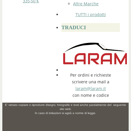
335,50
€
Altre Marche
TUTTI i prodotti
TRADUCI
Per ordini e richieste
scrivere una mail a
laram@laram.it
con nome e codice
E' vietato copiare o riprodurre disegni, fotografie e testi anche parzialmente del seguente
sito web.
In caso di imitazioni si agirà a norme di legge.