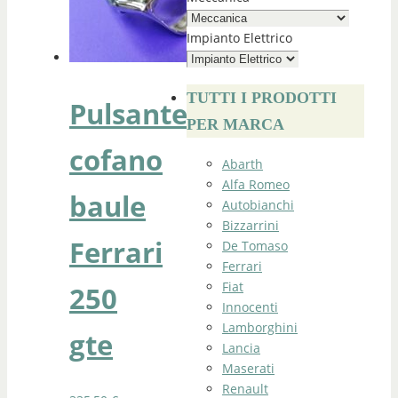
Impianto Elettrico
TUTTI I PRODOTTI
Pulsante
PER MARCA
cofano
Abarth
Alfa Romeo
baule
Autobianchi
Bizzarrini
Ferrari
De Tomaso
Ferrari
Fiat
250
Innocenti
Lamborghini
gte
Lancia
Maserati
Renault