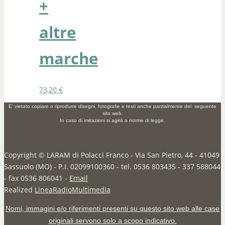
+
altre
marche
73,20
€
E' vietato copiare o riprodurre disegni, fotografie e testi anche parzialmente del seguente
sito web.
In caso di imitazioni si agirà a norme di legge.
Copyright ©
LARAM di Polacci Franco - Via San Pietro, 44 - 41049
Sassuolo (MO) - P.I. 02099100360 - tel. 0536 803435 - 337 588044
- fax 0536 806041
-
Email
Realized
LineaRadioMultimedia
Nomi, immagini e/o riferimenti presenti su questo sito web alle case
originali servono solo a scopo indicativo.