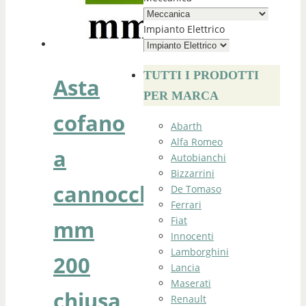
Impianto Elettrico
TUTTI I PRODOTTI
Asta
PER MARCA
cofano
Abarth
Alfa Romeo
a
Autobianchi
Bizzarrini
cannocchiale
De Tomaso
Ferrari
Fiat
mm
Innocenti
Lamborghini
200
Lancia
Maserati
chiusa
Renault