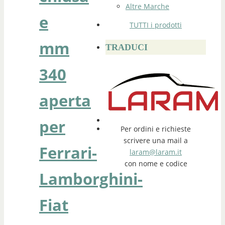
Altre Marche
e
TUTTI i prodotti
mm
TRADUCI
340
aperta
per
Per ordini e richieste
scrivere una mail a
Ferrari-
laram@laram.it
con nome e codice
Lamborghini-
Fiat