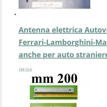
Antenna elettrica Autovo
Ferrari-Lamborghini-Mas
anche per auto straniere
189,10
€