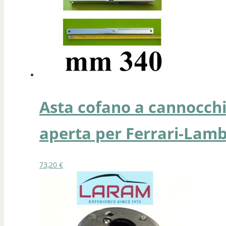
Asta cofano a cannocch
aperta per Ferrari-Lamb
73,20
€