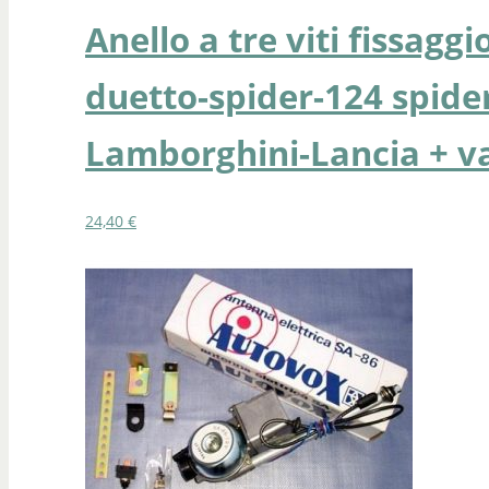
Anello a tre viti fissag
duetto-spider-124 spide
Lamborghini-Lancia + v
24,40
€