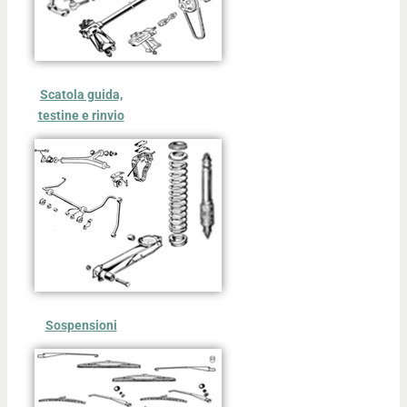
Scatola guida,
testine e rinvio
Sospensioni