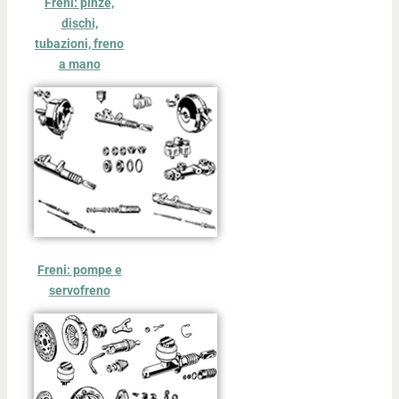
Freni: pinze,
dischi,
tubazioni, freno
a mano
Freni: pompe e
servofreno