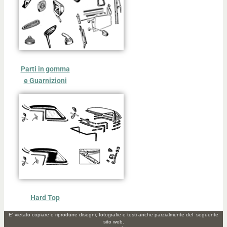
Parti in gomma
e Guarnizioni
Hard Top
E' vietato copiare o riprodurre disegni, fotografie e testi anche parzialmente del seguente
sito web.