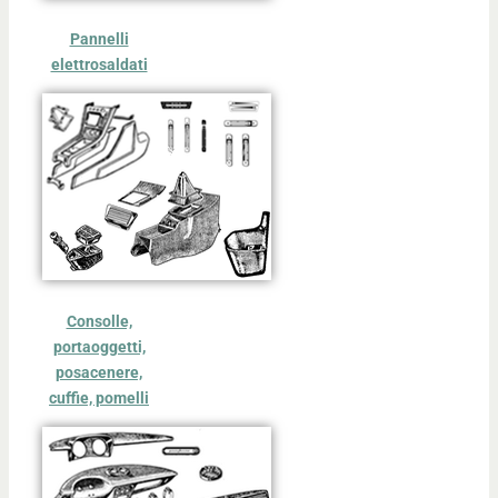
Pannelli
elettrosaldati
Consolle,
portaoggetti,
posacenere,
cuffie, pomelli