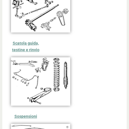
Scatola guida,
testine e rinvio
Sospensioni