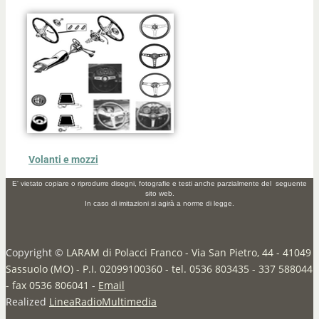
Volanti e mozzi
E' vietato copiare o riprodurre disegni, fotografie e testi anche parzialmente del seguente
sito web.
In caso di imitazioni si agirà a norme di legge.
Copyright ©
LARAM di Polacci Franco - Via San Pietro, 44 - 41049
Sassuolo (MO) - P.I. 02099100360 - tel. 0536 803435 - 337 588044
- fax 0536 806041
-
Email
Realized
LineaRadioMultimedia