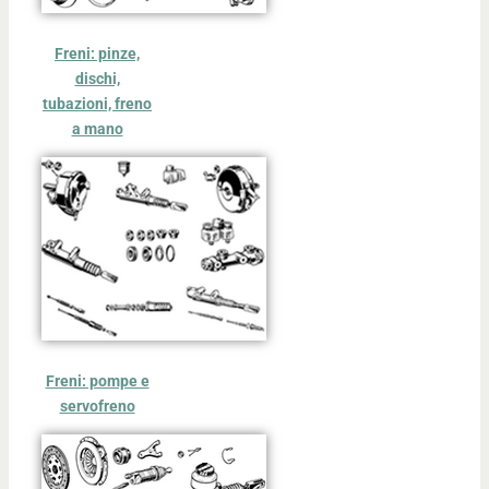
Freni: pinze,
dischi,
tubazioni, freno
a mano
Freni: pompe e
servofreno