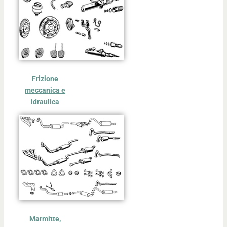
Frizione
meccanica e
idraulica
Marmitte,