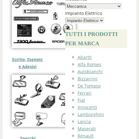
Impianto Elettrico
TUTTI I PRODOTTI
PER MARCA
Abarth
Scritte, Stemmi
Alfa Romeo
e Adesivi
Autobianchi
Bizzarrini
De Tomaso
Ferrari
Fiat
Innocenti
Lamborghini
Lancia
Maserati
Renault
Specchi