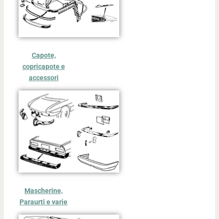
Capote,
copricapote e
accessori
Mascherine,
Paraurti e varie