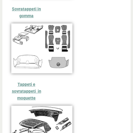
Sovratappeti in
gomma
Tappeti e
sovratappeti in
moquette