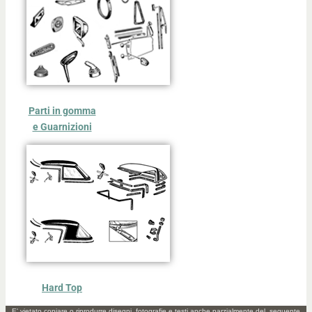
Parti in gomma
e Guarnizioni
Hard Top
E' vietato copiare o riprodurre disegni, fotografie e testi anche parzialmente del seguente