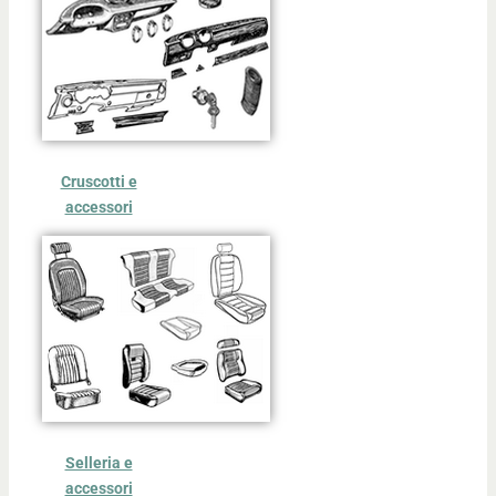
Cruscotti e
accessori
Selleria e
accessori