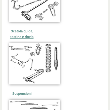
Scatola guida,
testine e rinvio
Sospensioni