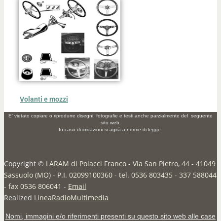
Volanti e mozzi
E' vietato copiare o riprodurre disegni, fotografie e testi anche parzialmente del seguente
sito web.
In caso di imitazioni si agirà a norme di legge.
Copyright ©
LARAM di Polacci Franco - Via San Pietro, 44 - 41049
Sassuolo (MO) - P.I. 02099100360 - tel. 0536 803435 - 337 588044
- fax 0536 806041
-
Email
Realized
LineaRadioMultimedia
Nomi, immagini e/o riferimenti presenti su questo sito web alle case