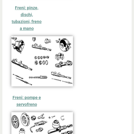
Freni: pinze,
dischi,
tubazioni, freno
a mano
Freni: pompe e
servofreno