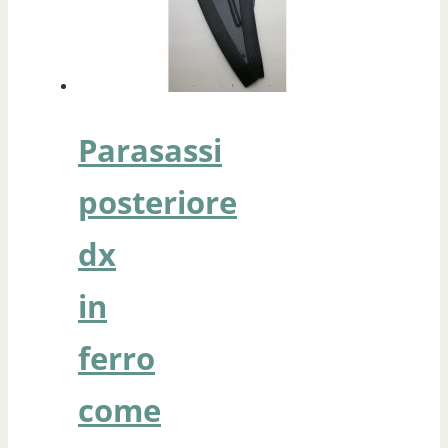
Parasassi
posteriore
dx
in
ferro
come