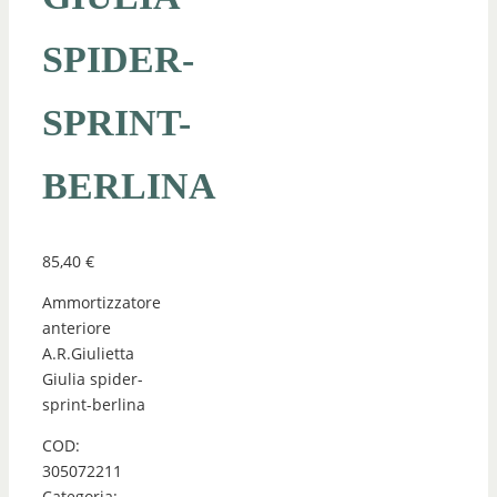
SPIDER-
SPRINT-
BERLINA
85,40
€
Ammortizzatore
anteriore
A.R.Giulietta
Giulia spider-
sprint-berlina
COD:
305072211
Categoria: