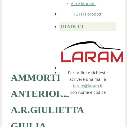
Altre Marche
TUTTI i prodotti
TRADUCI
Per ordini e richieste
AMMORTIZZATORE
scrivere una mail a
laram@laram.it
ANTERIORE
con nome e codice
A.R.GIULIETTA
GIULIA