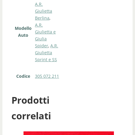
A.R.
Giulietta
Berlina
,
A.R.
Modello
Giulietta e
Auto
Giulia
Spider
,
A.R.
Giulietta
Sprint e SS
Codice
305 072 211
Prodotti
correlati