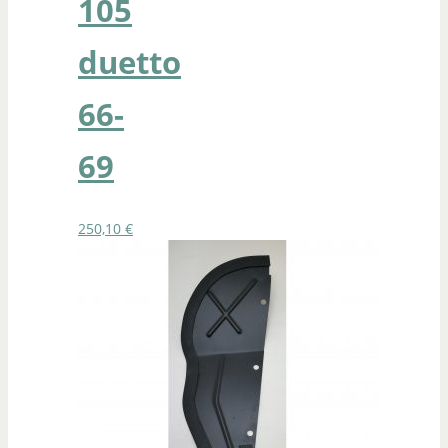
105
duetto
66-
69
250,10
€