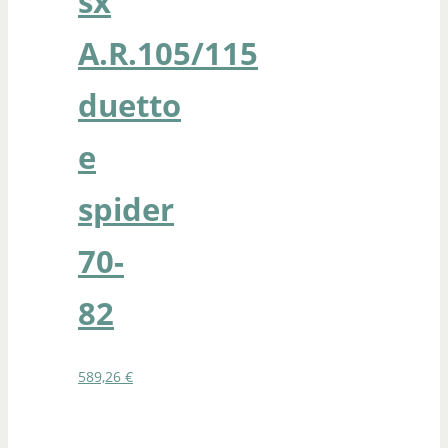
sx
A.R.105/115
duetto
e
spider
70-
82
589,26
€