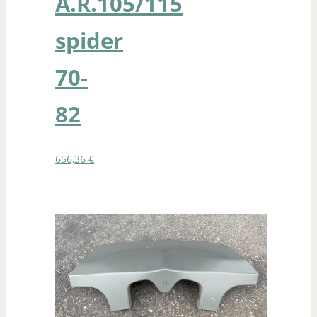
A.R.105/115
spider
70-
82
656,36
€