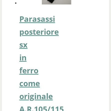
Parasassi
posteriore
sx
in
ferro
come
originale
A.R.105/115