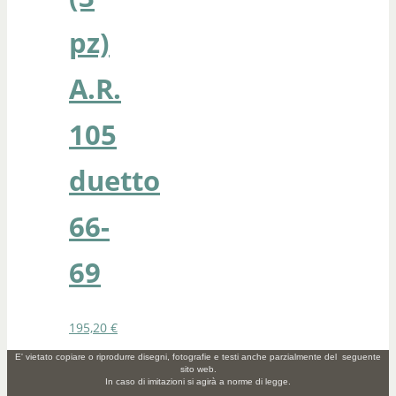
pz)
A.R.
105
duetto
66-
69
195,20
€
E' vietato copiare o riprodurre disegni, fotografie e testi anche parzialmente del seguente
sito web.
In caso di imitazioni si agirà a norme di legge.