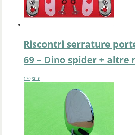
Riscontri serrature port
69 – Dino spider + altre
170,80
€