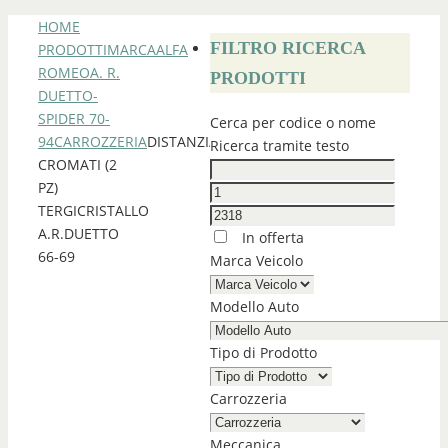
HOME
FILTRO RICERCA
PRODOTTI
MARCA
ALFA
ROMEO
A. R.
PRODOTTI
DUETTO-
SPIDER 70-
Cerca per codice o nome
94
CARROZZERIA
DISTANZIALI
Ricerca tramite testo
CROMATI (2
PZ)
TERGICRISTALLO
A.R.DUETTO
In offerta
66-69
Marca Veicolo
Modello Auto
Tipo di Prodotto
Carrozzeria
Meccanica