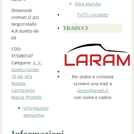
Altre Marche
Distanziali
TUTTI i prodotti
cromati (2 pz)
tergicristallo
TRADUCI
A.R.duetto 66-
69
COD:
315080147
Categorie:
A. R.
Duetto-Spider
70-94
,
Alfa
Per ordini e richieste
Romeo
,
scrivere una mail a
Carrozzeria
,
laram@laram.it
Marca
,
Prodotti
con nome e codice
Informazioni
aggiuntive