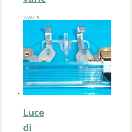
100,04
€
Luce
di