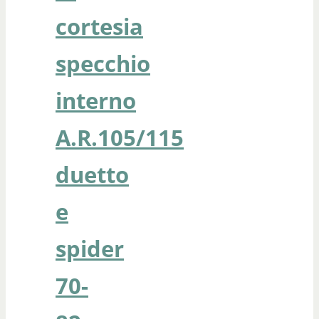
cortesia
specchio
interno
A.R.105/115
duetto
e
spider
70-