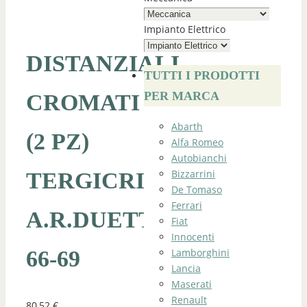
Impianto Elettrico
DISTANZIALI
TUTTI I PRODOTTI
PER MARCA
CROMATI
Abarth
(2 PZ)
Alfa Romeo
Autobianchi
Bizzarrini
TERGICRISTALLO
De Tomaso
Ferrari
A.R.DUETTO
Fiat
Innocenti
Lamborghini
66-69
Lancia
Maserati
Renault
80,52
€