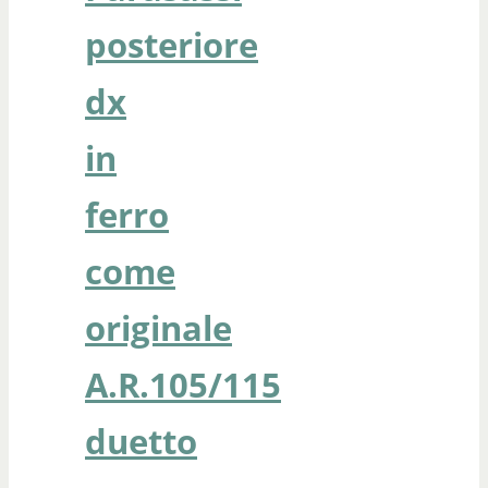
posteriore
dx
in
ferro
come
originale
A.R.105/115
duetto