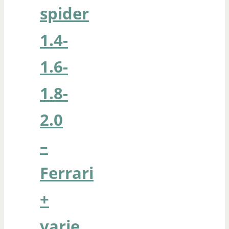
spider
1.4-
1.6-
1.8-
2.0
–
Ferrari
+
varie