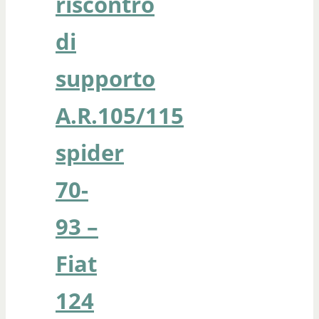
riscontro
di
supporto
A.R.105/115
spider
70-
93 –
Fiat
124