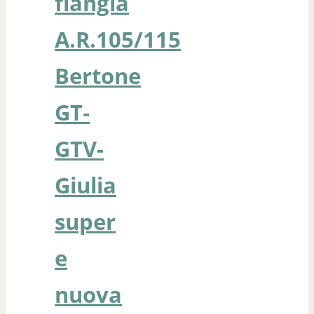
flangia
A.R.105/115
Bertone
GT-
GTV-
Giulia
super
e
nuova