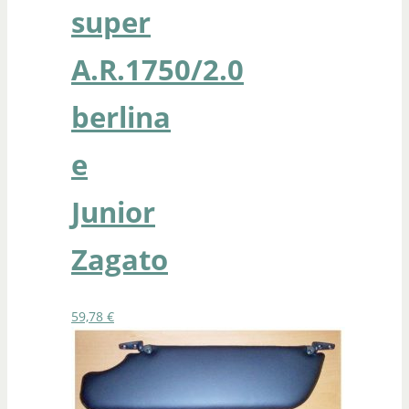
super
A.R.1750/2.0
berlina
e
Junior
Zagato
59,78
€