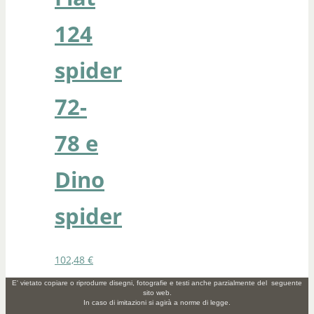
124
spider
72-
78 e
Dino
spider
102,48
€
E' vietato copiare o riprodurre disegni, fotografie e testi anche parzialmente del seguente
sito web.
In caso di imitazioni si agirà a norme di legge.