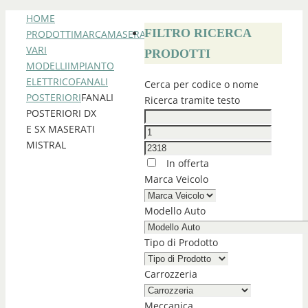
HOME
FILTRO RICERCA
PRODOTTI
MARCA
MASERATI
MASERATI
VARI
PRODOTTI
MODELLI
IMPIANTO
ELETTRICO
FANALI
Cerca per codice o nome
POSTERIORI
FANALI
Ricerca tramite testo
POSTERIORI DX
E SX MASERATI
MISTRAL
In offerta
Marca Veicolo
Modello Auto
Tipo di Prodotto
Carrozzeria
Meccanica