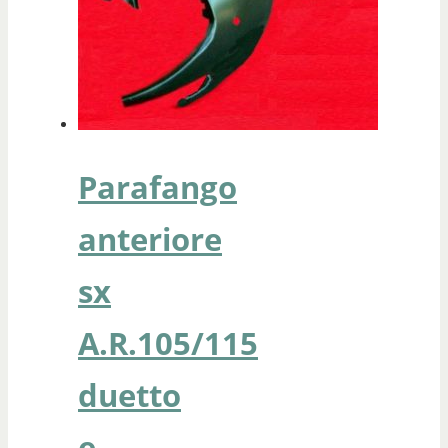
Parafango
anteriore
sx
A.R.105/115
duetto
e