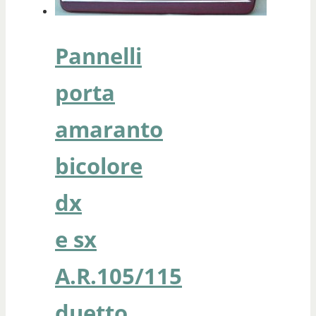
Pannelli
porta
amaranto
bicolore
dx
e sx
A.R.105/115
duetto