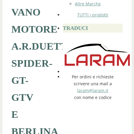
Altre Marche
VANO
TUTTI i prodotti
MOTORE
TRADUCI
A.R.DUETTO-
SPIDER-
Per ordini e richieste
GT-
scrivere una mail a
laram@laram.it
GTV
con nome e codice
E
BERLINA