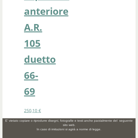
anteriore
A.R.
105
duetto
66-
69
250,10
€
E' vietato copiare o riprodurre disegni, fotografie e testi anche parzialmente del seguente
sito web.
In caso di imitazioni si agirà a norme di legge.