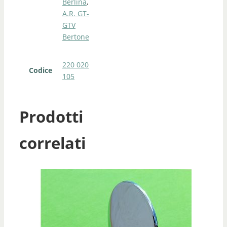
Berlina
,
A.R. GT-
GTV
Bertone
220 020
Codice
105
Prodotti
correlati