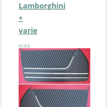
Lamborghini
+
varie
67,10
€