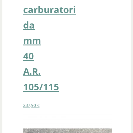
carburatori
da
mm
40
A.R.
105/115
237,90
€