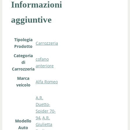
Informazioni
aggiuntive
Tipologia
Carrozzeria
Prodotto
Categoria
cofano
di
anteriore
Carrozzeria
Marca
Alfa Romeo
veicolo
A.R.
Duetto-
Spider 70-
94
,
A.R.
Modello
Giulietta
Auto