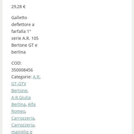
29,28
€
Galletto
deflettore a
farfalla 1°
serie A.R. 105
Bertone GT e
berlina
COD:
350008456
Categorie:
A.R.
GT-GTV
Bertone
,
A.R.Giulia
Berlina
,
Alfa
Romeo
,
Carrozzeria
,
Carrozzeria
,
maniglie e