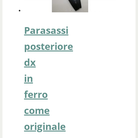
Parasassi
posteriore
dx
in
ferro
come
originale