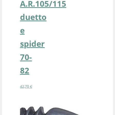
A.R.105/115
duetto
e
spider
70-
82
42,70
€