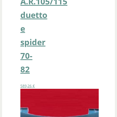
A.R.105/115
duetto
e
spider
70-
82
589,26
€