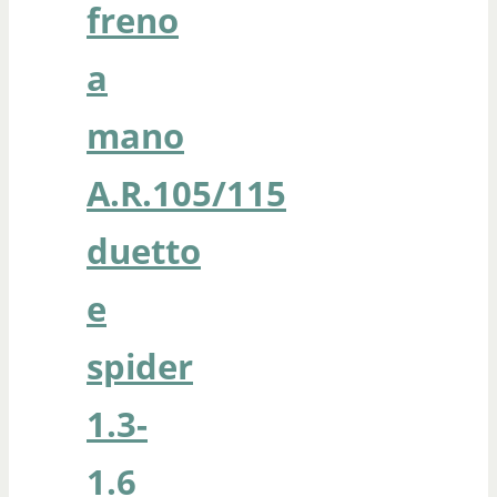
freno
a
mano
A.R.105/115
duetto
e
spider
1.3-
1.6