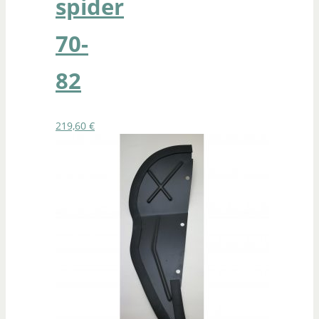
spider
70-
82
219,60
€