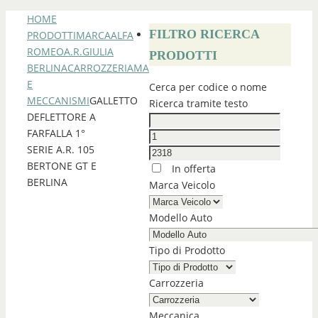
HOME
FILTRO RICERCA
PRODOTTI
MARCA
ALFA
ROMEO
A.R.GIULIA
PRODOTTI
BERLINA
CARROZZERIA
MANIGLIE
E
Cerca per codice o nome
MECCANISMI
GALLETTO
Ricerca tramite testo
DEFLETTORE A
FARFALLA 1°
SERIE A.R. 105
BERTONE GT E
In offerta
BERLINA
Marca Veicolo
Modello Auto
Tipo di Prodotto
Carrozzeria
Meccanica