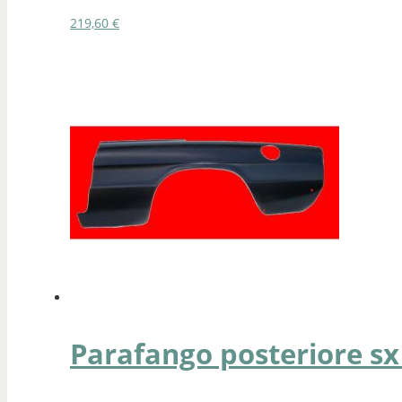
219,60
€
Parafango posteriore sx