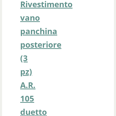
Rivestimento
vano
panchina
posteriore
(3
pz)
A.R.
105
duetto