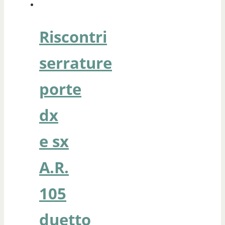
Riscontri
serrature
porte
dx
e sx
A.R.
105
duetto