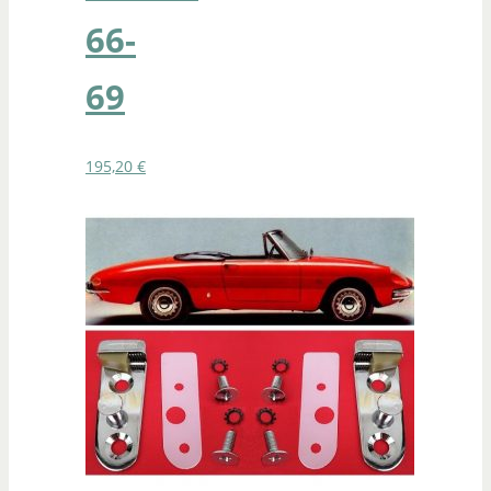
66-
69
195,20
€