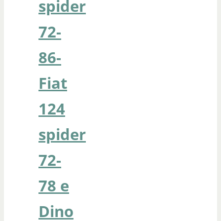
spider
72-
86-
Fiat
124
spider
72-
78 e
Dino