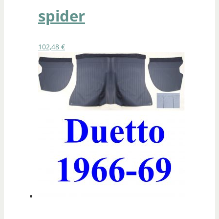
spider
102,48
€