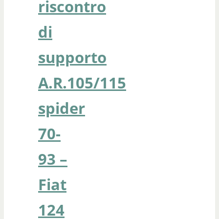
riscontro
di
supporto
A.R.105/115
spider
70-
93 –
Fiat
124