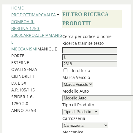
HOME
FILTRO RICERCA
PRODOTTI
MARCA
ALFA
ROMEO
A.R.
PRODOTTI
BERLINA 1750-
2000
CARROZZERIA
MANIGLIE
Cerca per codice o nome
E
Ricerca tramite testo
MECCANISMI
MANIGLIE
PORTE
ESTERNE
OVALI SENZA
In offerta
CILINDRETTI
Marca Veicolo
DX E SX
A.R.105/115
Modello Auto
SPIDER 1.6-
1750-2.0
Tipo di Prodotto
ANNO 70-93
Carrozzeria
Meccanica