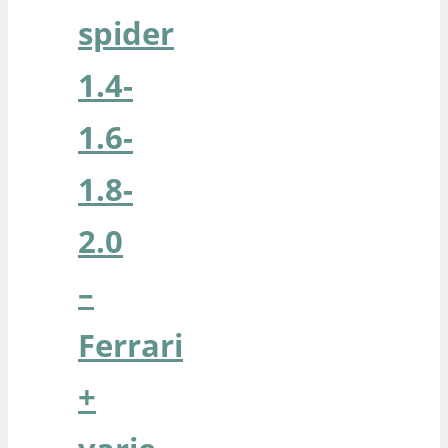
spider
1.4-
1.6-
1.8-
2.0
–
Ferrari
+