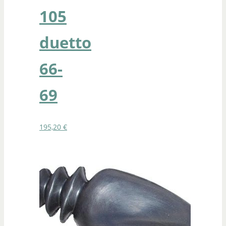
105
duetto
66-
69
195,20
€