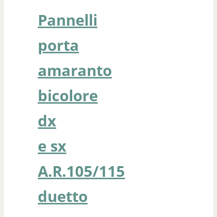
Pannelli
porta
amaranto
bicolore
dx
e sx
A.R.105/115
duetto