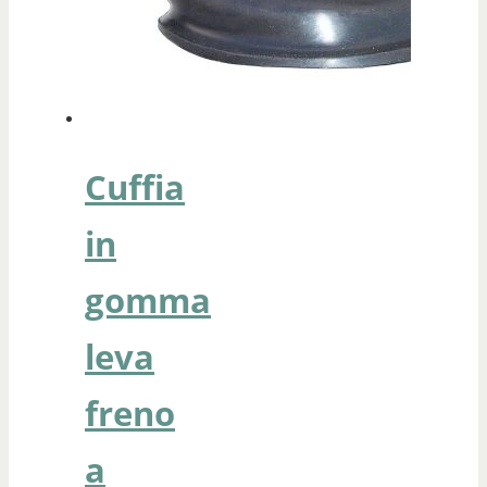
Cuffia
in
gomma
leva
freno
a