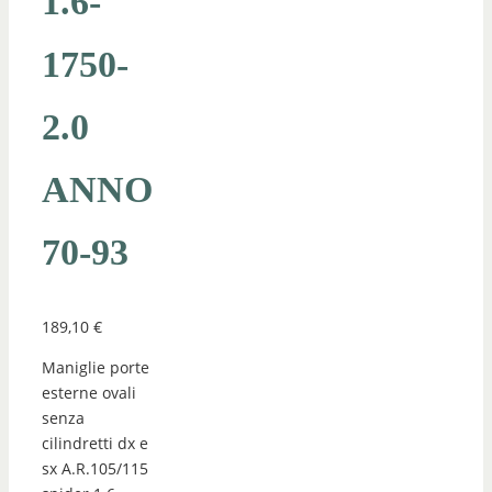
1.6-
1750-
2.0
ANNO
70-93
189,10
€
Maniglie porte
esterne ovali
senza
cilindretti dx e
sx A.R.105/115