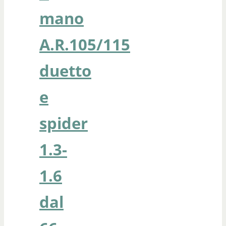
mano
A.R.105/115
duetto
e
spider
1.3-
1.6
dal