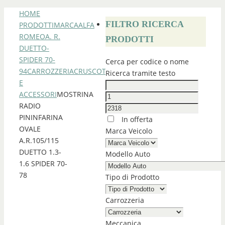
HOME
FILTRO RICERCA
PRODOTTI
MARCA
ALFA
ROMEO
A. R.
PRODOTTI
DUETTO-
SPIDER 70-
Cerca per codice o nome
94
CARROZZERIA
CRUSCOTTI
Ricerca tramite testo
E
ACCESSORI
MOSTRINA
RADIO
PININFARINA
In offerta
OVALE
Marca Veicolo
A.R.105/115
DUETTO 1.3-
Modello Auto
1.6 SPIDER 70-
78
Tipo di Prodotto
Carrozzeria
Meccanica