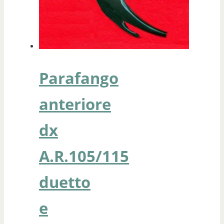
Parafango
anteriore
dx
A.R.105/115
duetto
e