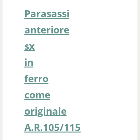
Parasassi
anteriore
sx
in
ferro
come
originale
A.R.105/115