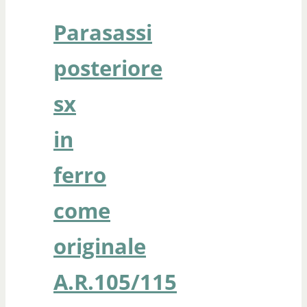
Parasassi
posteriore
sx
in
ferro
come
originale
A.R.105/115