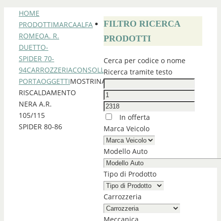
HOME
FILTRO RICERCA
PRODOTTI
MARCA
ALFA
ROMEO
A. R.
PRODOTTI
DUETTO-
SPIDER 70-
Cerca per codice o nome
94
CARROZZERIA
CONSOLLE
Ricerca tramite testo
PORTAOGGETTI
MOSTRINA
RISCALDAMENTO
NERA A.R.
105/115
In offerta
SPIDER 80-86
Marca Veicolo
Modello Auto
Tipo di Prodotto
Carrozzeria
Meccanica