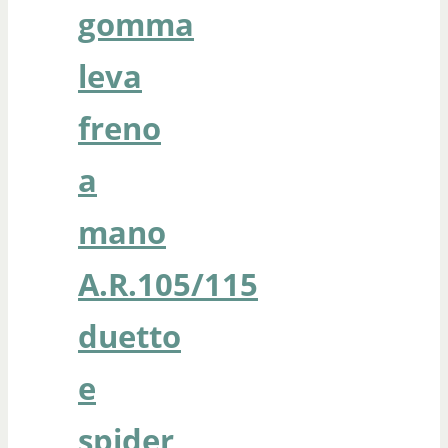
gomma
leva
freno
a
mano
A.R.105/115
duetto
e
spider