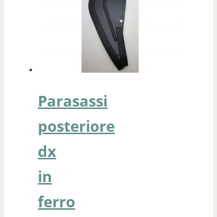
Parasassi
posteriore
dx
in
ferro