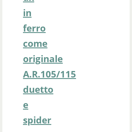
in
ferro
come
originale
A.R.105/115
duetto
e
spider