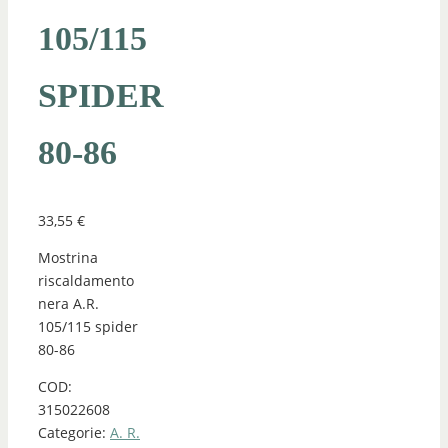
105/115
SPIDER
80-86
33,55
€
Mostrina
riscaldamento
nera A.R.
105/115 spider
80-86
COD:
315022608
Categorie:
A. R.