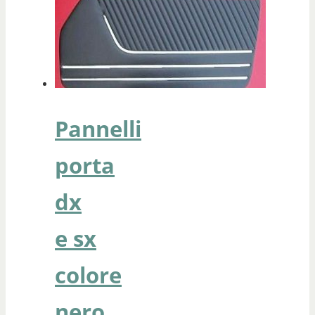
Pannelli
porta
dx
e sx
colore
nero