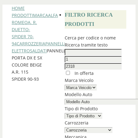
HOME
FILTRO RICERCA
PRODOTTI
MARCA
ALFA
ROMEO
A. R.
PRODOTTI
DUETTO-
SPIDER 70-
Cerca per codice o nome
94
CARROZZERIA
PANNELLI
Ricerca tramite testo
ELETTROSALDATI
PANNELLI
PORTA DX E SX
COLORE BEIGE
A.R. 115
In offerta
SPIDER 90-93
Marca Veicolo
Modello Auto
Tipo di Prodotto
Carrozzeria
Meccanica