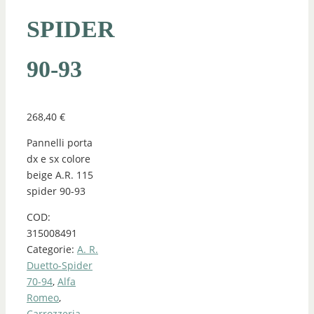
SPIDER
90-93
268,40
€
Pannelli porta
dx e sx colore
beige A.R. 115
spider 90-93
COD:
315008491
Categorie:
A. R.
Duetto-Spider
70-94
,
Alfa
Romeo
,
Carrozzeria
,