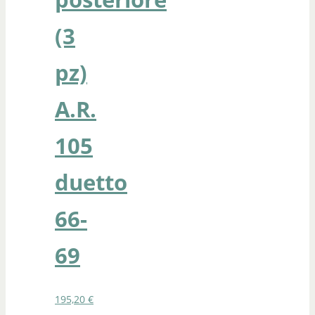
(3
pz)
A.R.
105
duetto
66-
69
195,20
€