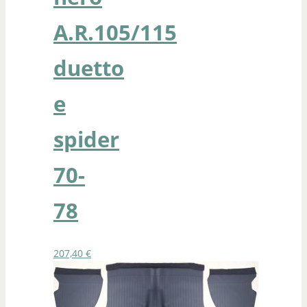
A.R.105/115
duetto
e
spider
70-
78
207,40
€