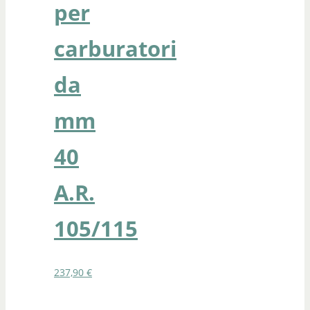
per
carburatori
da
mm
40
A.R.
105/115
237,90
€