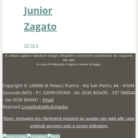
Junior
Zagato
59,78
€
E' vietato copiare o riprodurre disegni, fotografie e testi anche parzialmente del seguente
sito web.
In caso di imitazioni si agirà a norme di legge.
Copyright ©
LARAM di Polacci Franco - Via San Pietro, 44 - 41049
Sassuolo (MO) - P.I. 02099100360 - tel. 0536 803435 - 337 588044
- fax 0536 806041
-
Email
Realized
LineaRadioMultimedia
Nomi, immagini e/o riferimenti presenti su questo sito web alle case
originali servono solo a scopo indicativo.