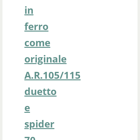
in
ferro
come
originale
A.R.105/115
duetto
e
spider