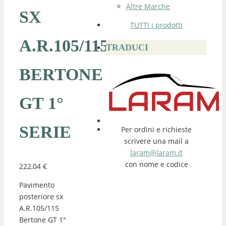
Altre Marche
SX
TUTTI i prodotti
A.R.105/115
TRADUCI
BERTONE
GT 1°
SERIE
Per ordini e richieste
scrivere una mail a
laram@laram.it
con nome e codice
222,04
€
Pavimento
posteriore sx
A.R.105/115
Bertone GT 1°