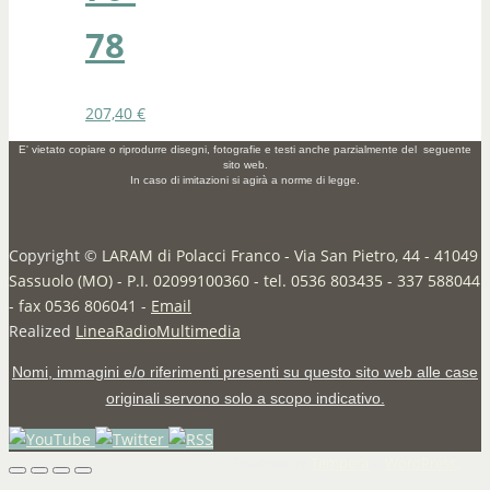
78
207,40
€
E' vietato copiare o riprodurre disegni, fotografie e testi anche parzialmente del seguente
sito web.
In caso di imitazioni si agirà a norme di legge.
Copyright ©
LARAM di Polacci Franco - Via San Pietro, 44 - 41049
Sassuolo (MO) - P.I. 02099100360 - tel. 0536 803435 - 337 588044
- fax 0536 806041
-
Email
Realized
LineaRadioMultimedia
Nomi, immagini e/o riferimenti presenti su questo sito web alle case
originali servono solo a scopo indicativo.
Powered by
Tempera
&
WordPress.