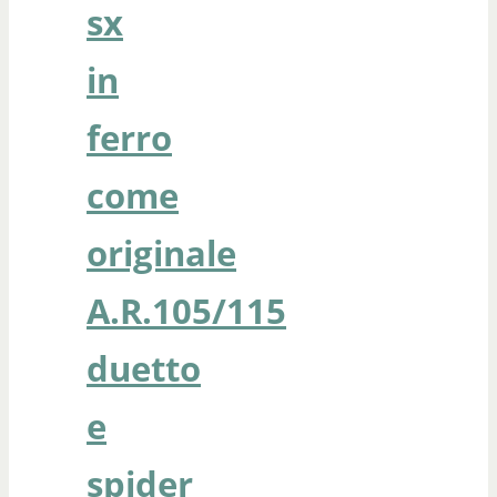
sx
in
ferro
come
originale
A.R.105/115
duetto
e
spider