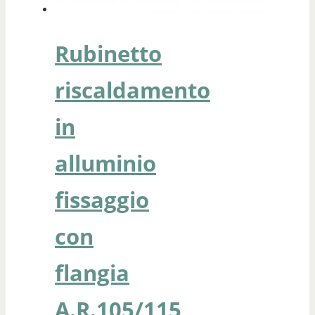
Rubinetto
riscaldamento
in
alluminio
fissaggio
con
flangia
A.R.105/115