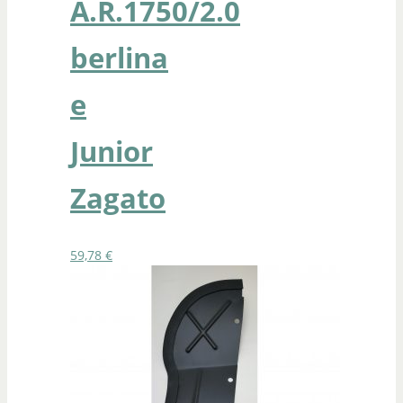
A.R.1750/2.0
berlina
e
Junior
Zagato
59,78
€