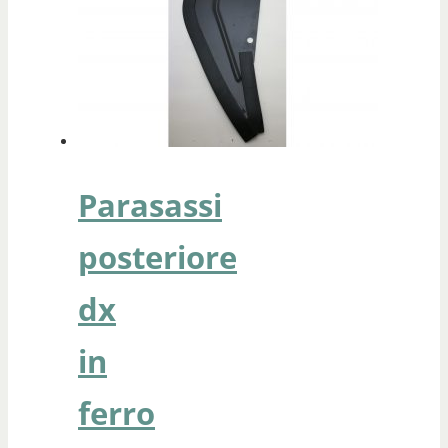
Parasassi
posteriore
dx
in
ferro