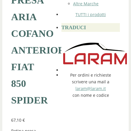
PRESA
Altre Marche
ARIA
TUTTI i prodotti
TRADUCI
COFANO
ANTERIORE
FIAT
Per ordini e richieste
850
scrivere una mail a
laram@laram.it
con nome e codice
SPIDER
67,10
€
Retina presa