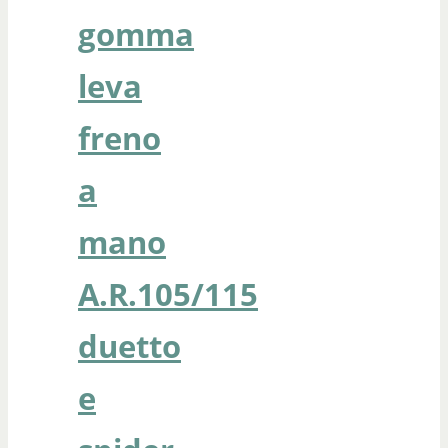
gomma
leva
freno
a
mano
A.R.105/115
duetto
e