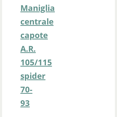
Maniglia
centrale
capote
A.R.
105/115
spider
70-
93