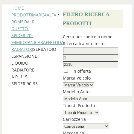
HOME
FILTRO RICERCA
PRODOTTI
MARCA
ALFA
ROMEO
A. R.
PRODOTTI
DUETTO-
SPIDER 70-
Cerca per codice o nome
94
MECCANICA
RAFFREDDAMENTO
Ricerca tramite testo
RADIATORI
SERBATOIO
ESPANSIONE
LIQUIDO
RADIATORE
In offerta
A.R. 115
Marca Veicolo
SPIDER 90-93
Modello Auto
Tipo di Prodotto
Carrozzeria
Meccanica