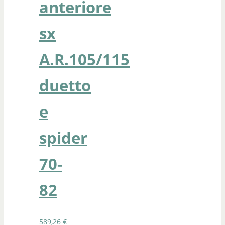
anteriore
sx
A.R.105/115
duetto
e
spider
70-
82
589,26
€