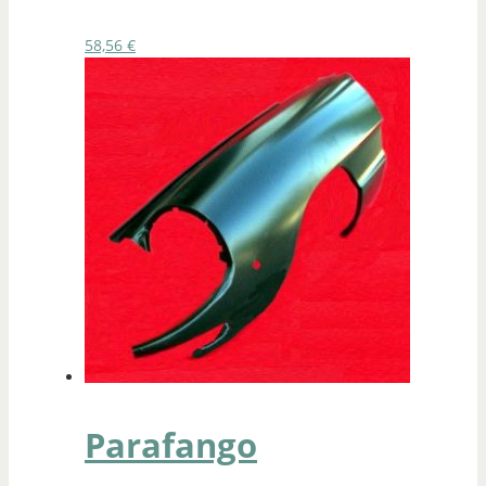
58,56
€
Parafango