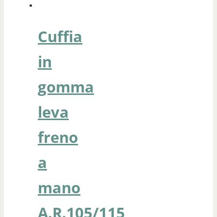
Cuffia
in
gomma
leva
freno
a
mano
A.R.105/115