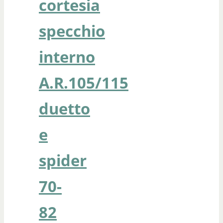
cortesia
specchio
interno
A.R.105/115
duetto
e
spider
70-
82