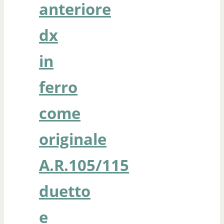
anteriore
dx
in
ferro
come
originale
A.R.105/115
duetto
e