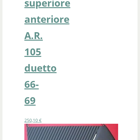
superiore
anteriore
A.R.
105
duetto
66-
69
250,10
€