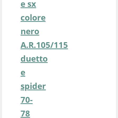
e sx
colore
nero
A.R.105/115
duetto
e
spider
70-
78