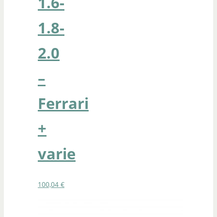
1.6-
1.8-
2.0
–
Ferrari
+
varie
100,04
€