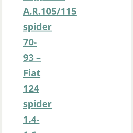
A.R.105/115
spider
70-
93 –
Fiat
124
spider
1.4-