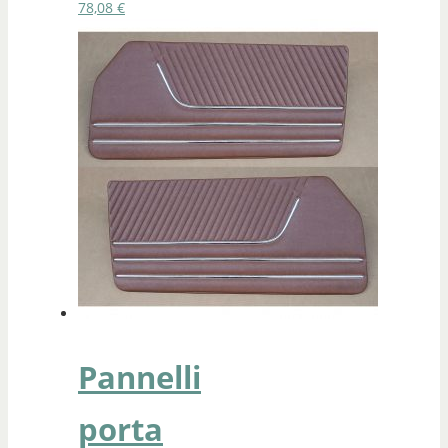
78,08
€
Pannelli
porta