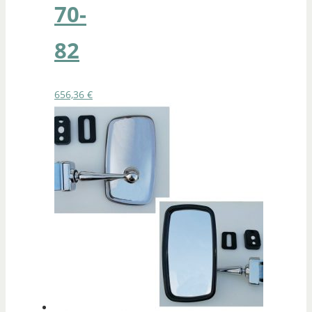
70-
82
656,36
€