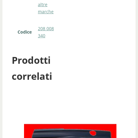
altre
marche
208 008
Codice
340
Prodotti
correlati