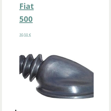
Fiat
500
30,50
€