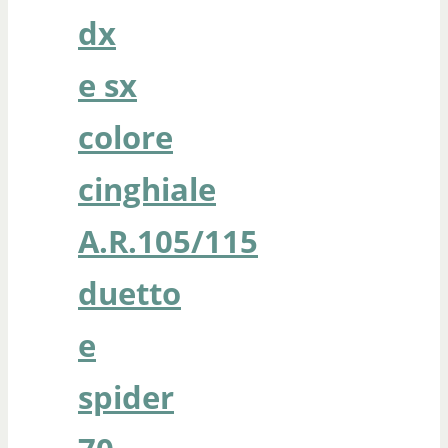
dx
e sx
colore
cinghiale
A.R.105/115
duetto
e
spider