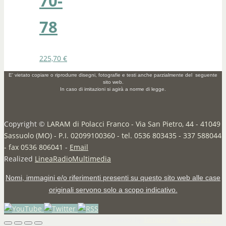
70-
78
225,70
€
E' vietato copiare o riprodurre disegni, fotografie e testi anche parzialmente del seguente
sito web.
In caso di imitazioni si agirà a norme di legge.
Copyright ©
LARAM di Polacci Franco - Via San Pietro, 44 - 41049
Sassuolo (MO) - P.I. 02099100360 - tel. 0536 803435 - 337 588044
- fax 0536 806041
-
Email
Realized
LineaRadioMultimedia
Nomi, immagini e/o riferimenti presenti su questo sito web alle case
originali servono solo a scopo indicativo.
Powered by
Tempera
&
WordPress.