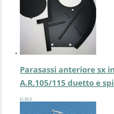
Parasassi anteriore sx i
A.R.105/115 duetto e sp
61,00
€