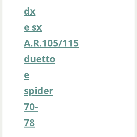
dx
e sx
A.R.105/115
duetto
e
spider
70-
78