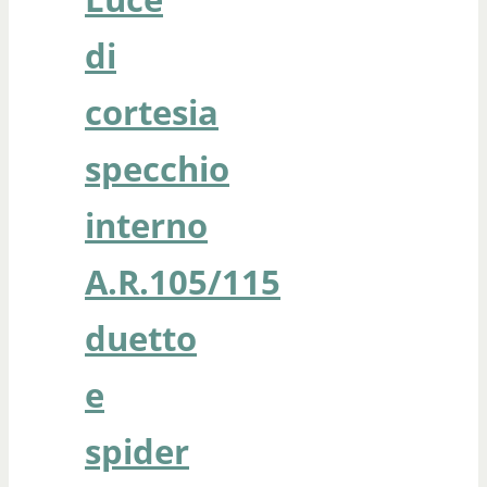
di
cortesia
specchio
interno
A.R.105/115
duetto
e
spider