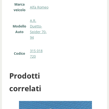
Marca
Alfa Romeo
veicolo
A.R.
Modello
Duetto-
Auto
Spider 70-
94
315 018
Codice
720
Prodotti
correlati