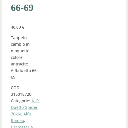
66-69
48,80
€
Tappeto
cambio in
moquette
colore
antracite
A.R.duetto 66-
69
COD:
315018720
Categorie:
A. R.
Duetto-Spider
70-94
,
Alfa
Romeo
,
Carrozzeria
,