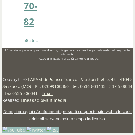
70-
82
58,56
€
E' vietato copiare o riprodurre disegni, fotografie e testi anche parzialmente del seguente
sito web.
In caso di imitazioni si agirà a norme di legge.
Copyright ©
LARAM di Polacci Franco - Via San Pietro, 44 - 41049
Sassuolo (MO) - P.I. 02099100360 - tel. 0536 803435 - 337 588044
- fax 0536 806041
-
Email
Realized
LineaRadioMultimedia
Nomi, immagini e/o riferimenti presenti su questo sito web alle case
originali servono solo a scopo indicativo.