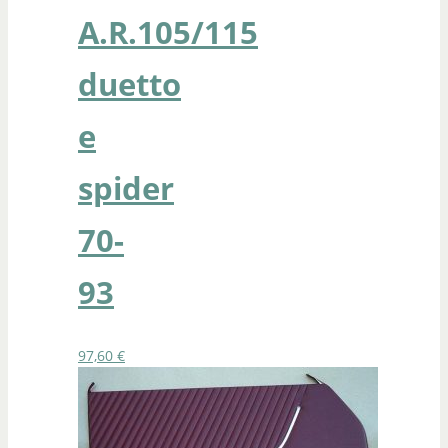
A.R.105/115
duetto
e
spider
70-
93
97,60
€