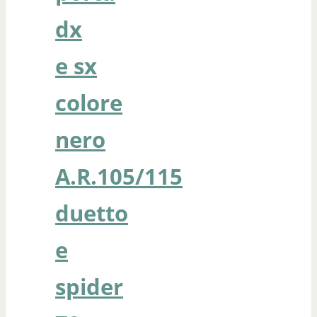
dx
e sx
colore
nero
A.R.105/115
duetto
e
spider