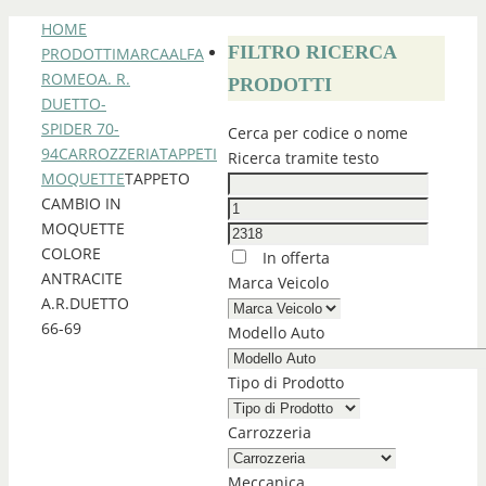
HOME
FILTRO RICERCA
PRODOTTI
MARCA
ALFA
ROMEO
A. R.
PRODOTTI
DUETTO-
SPIDER 70-
Cerca per codice o nome
94
CARROZZERIA
TAPPETI
Ricerca tramite testo
MOQUETTE
TAPPETO
CAMBIO IN
MOQUETTE
COLORE
In offerta
ANTRACITE
Marca Veicolo
A.R.DUETTO
66-69
Modello Auto
Tipo di Prodotto
Carrozzeria
Meccanica