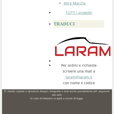
Altre Marche
TUTTI i prodotti
TRADUCI
Per ordini e richieste
scrivere una mail a
laram@laram.it
con nome e codice
E' vietato copiare o riprodurre disegni, fotografie e testi anche parzialmente del seguente
sito web.
In caso di imitazioni si agirà a norme di legge.