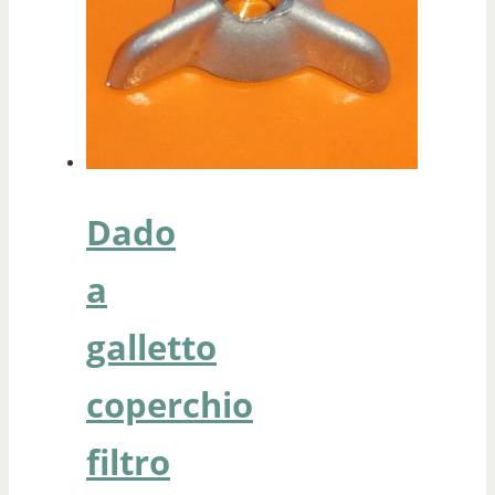
Dado
a
galletto
coperchio
filtro