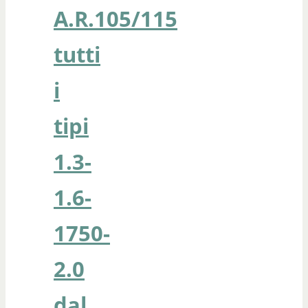
A.R.105/115
tutti
i
tipi
1.3-
1.6-
1750-
2.0
dal