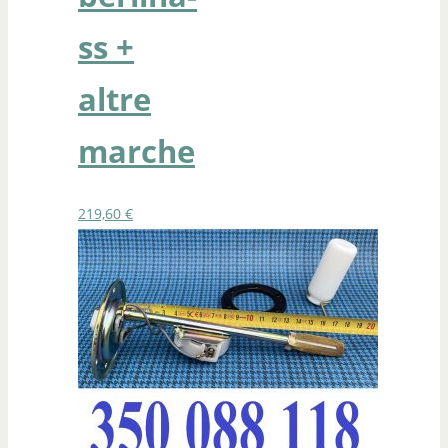
ss +
altre
marche
219,60
€