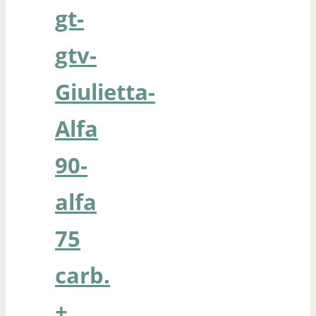
gt-
gtv-
Giulietta-
Alfa
90-
alfa
75
carb.
+