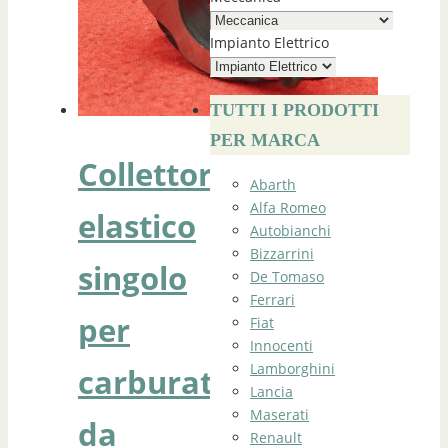
Impianto Elettrico
TUTTI I PRODOTTI
PER MARCA
Collettore
Abarth
Alfa Romeo
elastico
Autobianchi
Bizzarrini
singolo
De Tomaso
Ferrari
per
Fiat
Innocenti
Lamborghini
carburatori
Lancia
Maserati
da
Renault