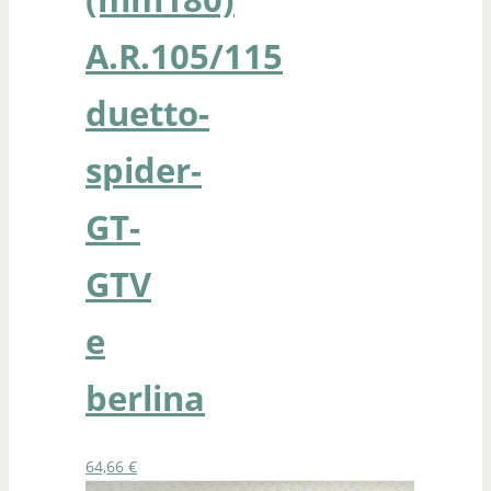
A.R.105/115
duetto-
spider-
GT-
GTV
e
berlina
64,66
€