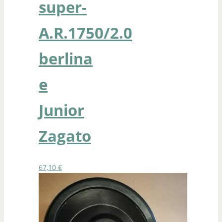
super-
A.R.1750/2.0
berlina
e
Junior
Zagato
67,10
€