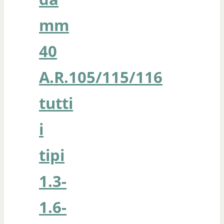
mm
40
A.R.105/115/116
tutti
i
tipi
1.3-
1.6-