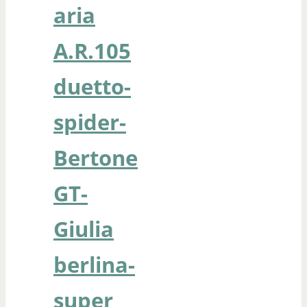
aria
A.R.105
duetto-
spider-
Bertone
GT-
Giulia
berlina-
super