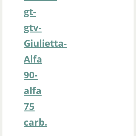
gt-
gtv-
Giulietta-
Alfa
90-
alfa
75
carb.