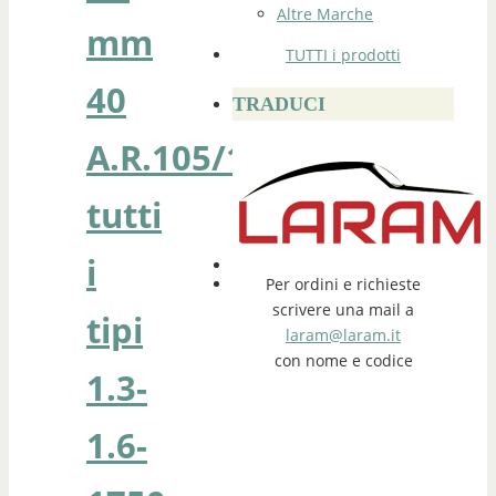
Altre Marche
mm
TUTTI i prodotti
40
TRADUCI
A.R.105/115/116
tutti
i
Per ordini e richieste
scrivere una mail a
tipi
laram@laram.it
con nome e codice
1.3-
1.6-