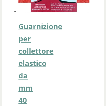
Guarnizione
per
collettore
elastico
da
mm
40