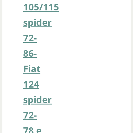
105/115
spider
72-
86-
Fiat
124
spider
72-
78 e