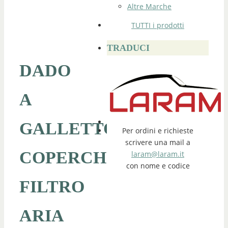
Altre Marche
TUTTI i prodotti
TRADUCI
DADO
A
GALLETTO
Per ordini e richieste
scrivere una mail a
COPERCHIO
laram@laram.it
con nome e codice
FILTRO
ARIA