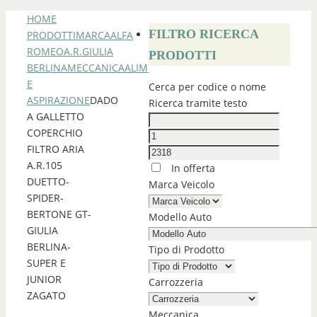
HOME
FILTRO RICERCA
PRODOTTI
MARCA
ALFA
ROMEO
A.R.GIULIA
PRODOTTI
BERLINA
MECCANICA
ALIMENTAZIONE
E
Cerca per codice o nome
ASPIRAZIONE
DADO
Ricerca tramite testo
A GALLETTO
COPERCHIO
FILTRO ARIA
A.R.105
In offerta
DUETTO-
Marca Veicolo
SPIDER-
BERTONE GT-
Modello Auto
GIULIA
BERLINA-
Tipo di Prodotto
SUPER E
JUNIOR
Carrozzeria
ZAGATO
Meccanica