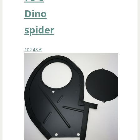
Dino
spider
102,48
€