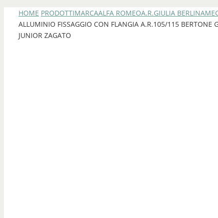
HOME
PRODOTTI
MARCA
ALFA ROMEO
A.R.GIULIA BERLINA
MEC
ALLUMINIO FISSAGGIO CON FLANGIA A.R.105/115 BERTONE GT
JUNIOR ZAGATO