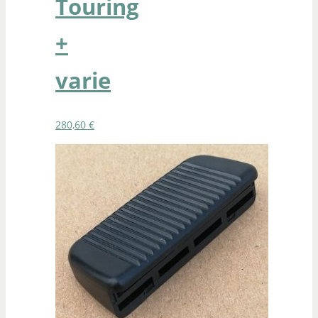
Touring
+
varie
280,60
€