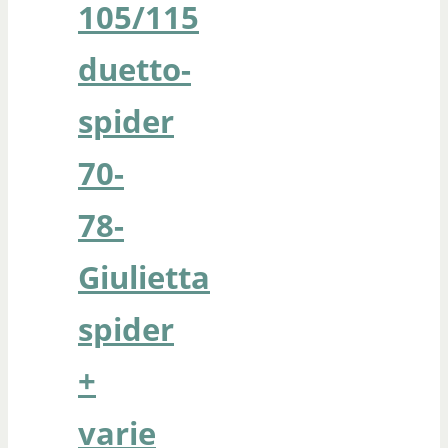
105/115
duetto-
spider
70-
78-
Giulietta
spider
+
varie