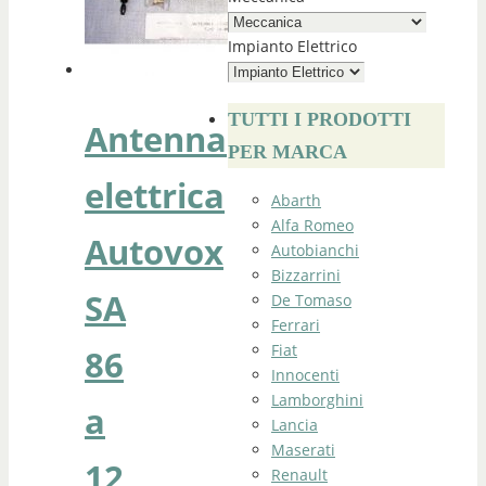
Impianto Elettrico
TUTTI I PRODOTTI
Antenna
PER MARCA
elettrica
Abarth
Alfa Romeo
Autovox
Autobianchi
Bizzarrini
SA
De Tomaso
Ferrari
Fiat
86
Innocenti
Lamborghini
a
Lancia
Maserati
12
Renault