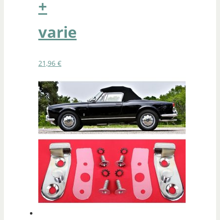
+
varie
21,96
€