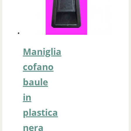
Maniglia
cofano
baule
in
plastica
nera