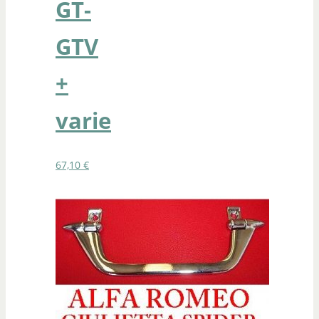
GT-
GTV
+
varie
67,10
€