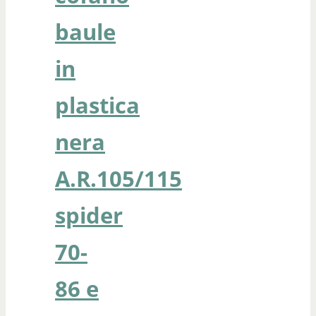
baule
in
plastica
nera
A.R.105/115
spider
70-
86 e