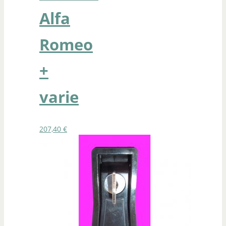
Alfa
Romeo
+
varie
207,40
€