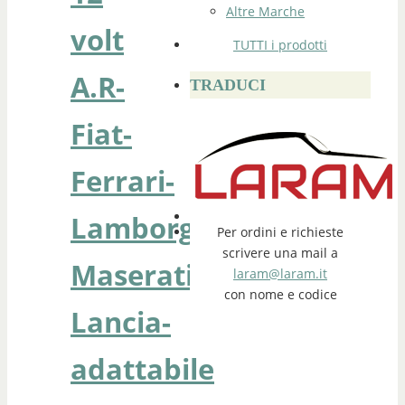
Altre Marche
volt
TUTTI i prodotti
A.R-
TRADUCI
Fiat-
Ferrari-
Lamborghini-
Per ordini e richieste
scrivere una mail a
Maserati-
laram@laram.it
con nome e codice
Lancia-
adattabile