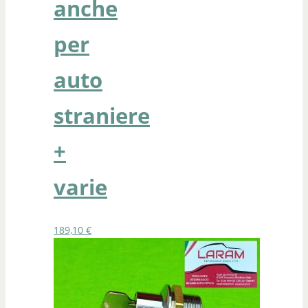
anche
per
auto
straniere
+
varie
189,10
€