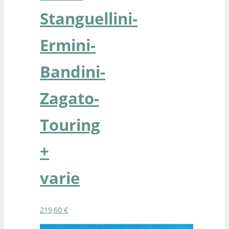
Stanguellini-
Ermini-
Bandini-
Zagato-
Touring
+
varie
219,60
€