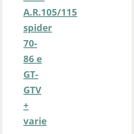
A.R.105/115
spider
70-
86 e
GT-
GTV
+
varie