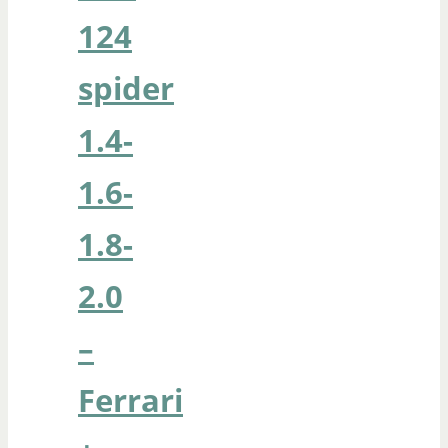
124
spider
1.4-
1.6-
1.8-
2.0
–
Ferrari