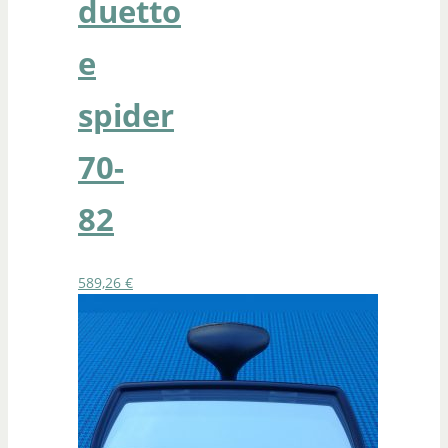
duetto
e
spider
70-
82
589,26
€