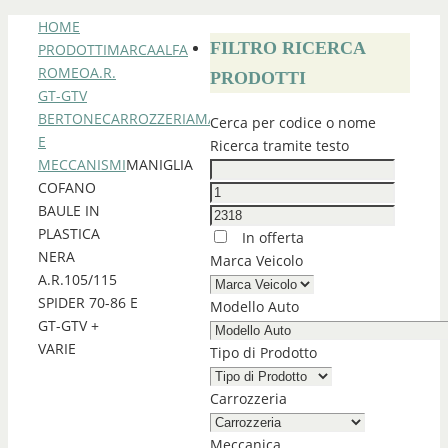
HOME
FILTRO RICERCA
PRODOTTI
MARCA
ALFA
ROMEO
A.R.
PRODOTTI
GT-GTV
BERTONE
CARROZZERIA
MANIGLIE
Cerca per codice o nome
E
Ricerca tramite testo
MECCANISMI
MANIGLIA
COFANO
BAULE IN
PLASTICA
In offerta
NERA
Marca Veicolo
A.R.105/115
SPIDER 70-86 E
Modello Auto
GT-GTV +
VARIE
Tipo di Prodotto
Carrozzeria
Meccanica