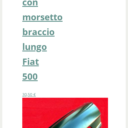
con
morsetto
braccio
lungo
Fiat
500
30,50
€