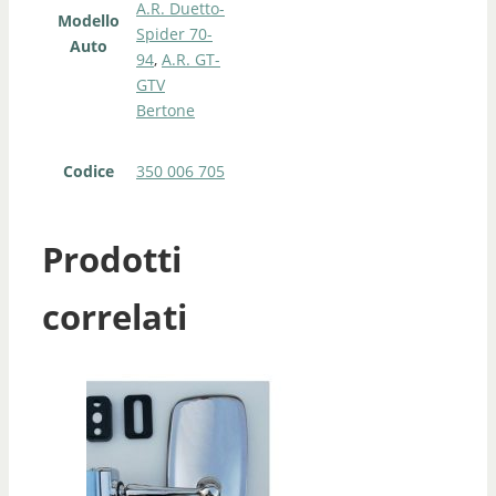
A.R. Duetto-
Modello
Spider 70-
Auto
94
,
A.R. GT-
GTV
Bertone
Codice
350 006 705
Prodotti
correlati