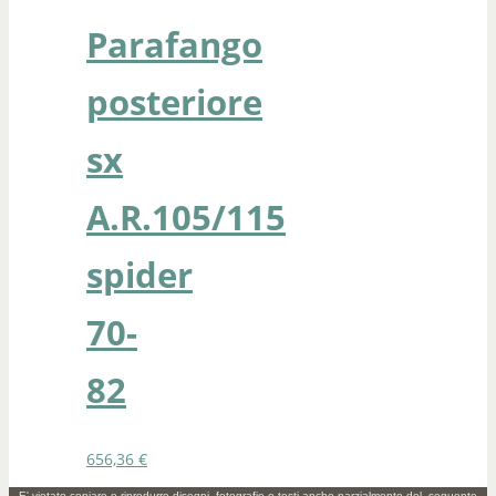
Parafango
posteriore
sx
A.R.105/115
spider
70-
82
656,36
€
E' vietato copiare o riprodurre disegni, fotografie e testi anche parzialmente del seguente