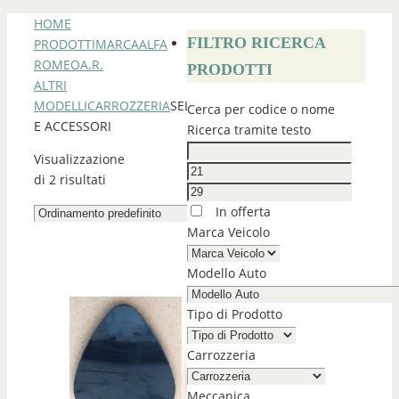
HOME
FILTRO RICERCA
PRODOTTI
MARCA
ALFA
ROMEO
A.R.
PRODOTTI
ALTRI
MODELLI
CARROZZERIA
SELLERIA
Cerca per codice o nome
E ACCESSORI
Ricerca tramite testo
Visualizzazione
di 2 risultati
In offerta
Marca Veicolo
Modello Auto
Tipo di Prodotto
Carrozzeria
Meccanica