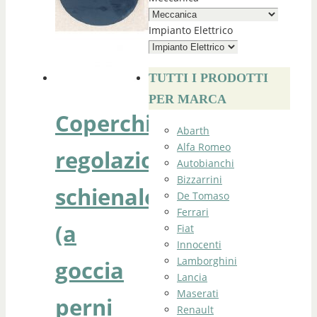
Impianto Elettrico
TUTTI I PRODOTTI
PER MARCA
Coperchio
Abarth
Alfa Romeo
regolazione
Autobianchi
Bizzarrini
schienale
De Tomaso
Ferrari
(a
Fiat
Innocenti
Lamborghini
goccia
Lancia
Maserati
perni
Renault