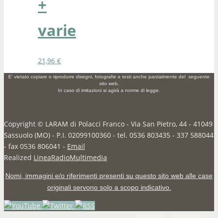
+
varie
21,96
€
E' vietato copiare o riprodurre disegni, fotografie e testi anche parzialmente del seguente
sito web.
In caso di imitazioni si agirà a norme di legge.
Copyright ©
LARAM di Polacci Franco - Via San Pietro, 44 - 41049
Sassuolo (MO) - P.I. 02099100360 - tel. 0536 803435 - 337 588044
- fax 0536 806041
-
Email
Realized
LineaRadioMultimedia
Nomi, immagini e/o riferimenti presenti su questo sito web alle case
originali servono solo a scopo indicativo.
Powered by
Tempera
&
WordPress.