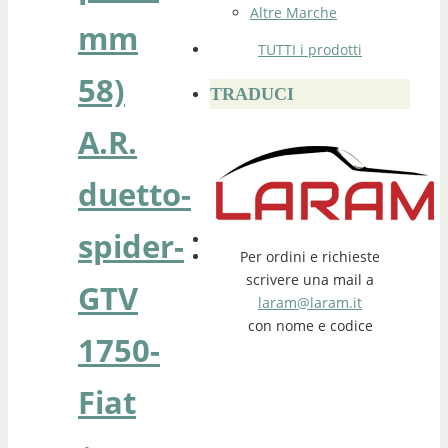
Altre Marche
mm
TUTTI i prodotti
58)
TRADUCI
A.R.
duetto-
spider-
Per ordini e richieste
scrivere una mail a
GTV
laram@laram.it
con nome e codice
1750-
Fiat