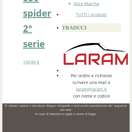
Altre Marche
spider
TUTTI i prodotti
2°
TRADUCI
serie
109,80
€
Per ordini e richieste
scrivere una mail a
laram@laram.it
con nome e codice
E' vietato copiare o riprodurre disegni, fotografie e testi anche parzialmente del seguente
sito web.
In caso di imitazioni si agirà a norme di legge.