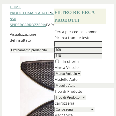
HOME
FILTRO RICERCA
PRODOTTI
MARCA
FIAT
FIAT
850
PRODOTTI
SPIDER
CARROZZERIA
PARAURTI
Cerca per codice o nome
Visualizzazione
Ricerca tramite testo
del risultato
In offerta
Marca Veicolo
Modello Auto
Tipo di Prodotto
Carrozzeria
Meccanica