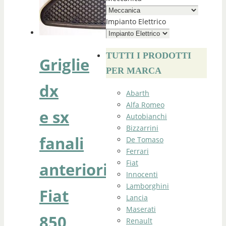
Impianto Elettrico
TUTTI I PRODOTTI
Griglie
PER MARCA
dx
Abarth
Alfa Romeo
e sx
Autobianchi
Bizzarrini
fanali
De Tomaso
Ferrari
Fiat
anteriori
Innocenti
Lamborghini
Fiat
Lancia
Maserati
850
Renault