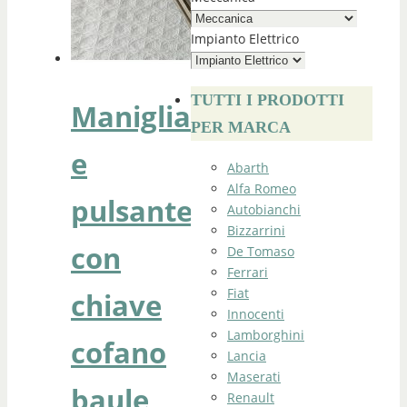
Impianto Elettrico
TUTTI I PRODOTTI
Maniglia
PER MARCA
e
Abarth
Alfa Romeo
pulsante
Autobianchi
Bizzarrini
con
De Tomaso
Ferrari
Fiat
chiave
Innocenti
Lamborghini
cofano
Lancia
Maserati
baule
Renault