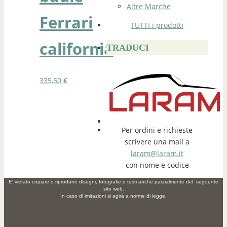
Altre Marche
Ferrari
TUTTI i prodotti
california
TRADUCI
335,50
€
Per ordini e richieste
scrivere una mail a
laram@laram.it
con nome e codice
E' vietato copiare o riprodurre disegni, fotografie e testi anche parzialmente del seguente
sito web.
In caso di imitazioni si agirà a norme di legge.