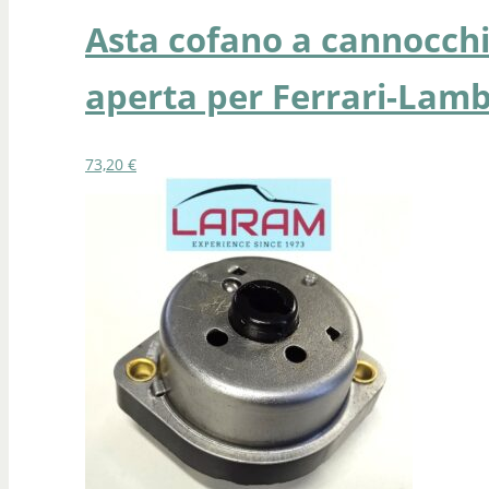
Asta cofano a cannocch
aperta per Ferrari-Lamb
73,20
€