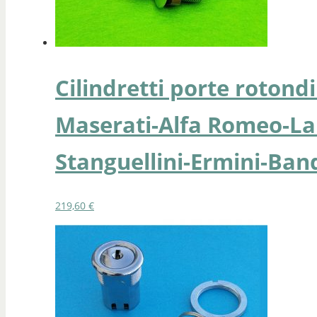
Cilindretti porte rotondi
Maserati-Alfa Romeo-La
Stanguellini-Ermini-Ban
219,60
€