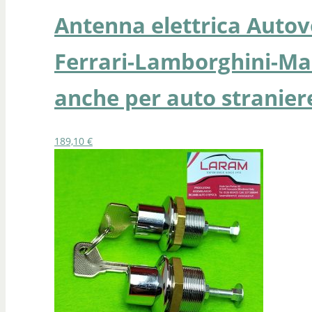
Antenna elettrica Autovo
Ferrari-Lamborghini-Mas
anche per auto straniere
189,10
€