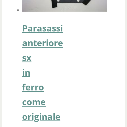
Parasassi
anteriore
sx
in
ferro
come
originale