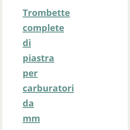
Trombette
complete
di
piastra
per
carburatori
da
mm