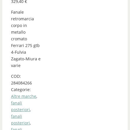
329,40
€
Fanale
retromarcia
corpo in
metallo
cromato
Ferrari 275 gtb
4-Fulvia
Zagato-Miura e
varie
COD:
284084266
Categorie:
Altre marche
,
fanali
posteriori
,
fanali
posteriori
,
fanali