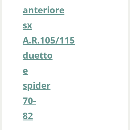
anteriore
sx
A.R.105/115
duetto
e
spider
70-
82