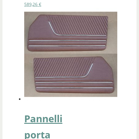
589,26
€
Pannelli
porta