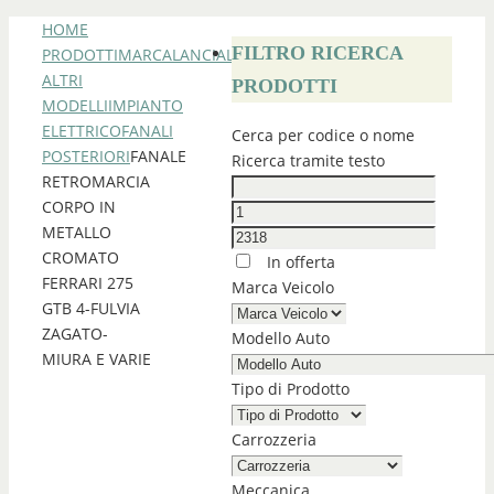
HOME
FILTRO RICERCA
PRODOTTI
MARCA
LANCIA
LANCIA
ALTRI
PRODOTTI
MODELLI
IMPIANTO
ELETTRICO
FANALI
Cerca per codice o nome
POSTERIORI
FANALE
Ricerca tramite testo
RETROMARCIA
CORPO IN
METALLO
CROMATO
In offerta
FERRARI 275
Marca Veicolo
GTB 4-FULVIA
ZAGATO-
Modello Auto
MIURA E VARIE
Tipo di Prodotto
Carrozzeria
Meccanica