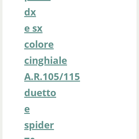
dx
e sx
colore
cinghiale
A.R.105/115
duetto
e
spider