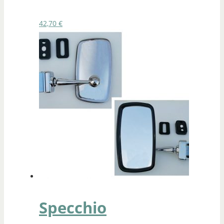
42,70
€
Specchio