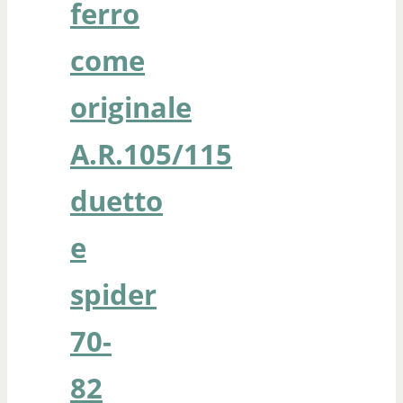
ferro
come
originale
A.R.105/115
duetto
e
spider
70-
82