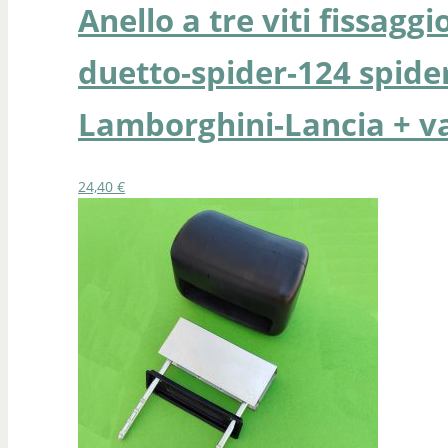
Anello a tre viti fissag
duetto-spider-124 spide
Lamborghini-Lancia + v
24,40
€