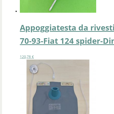
Appoggiatesta da rivest
70-93-Fiat 124 spider-Di
120,78
€