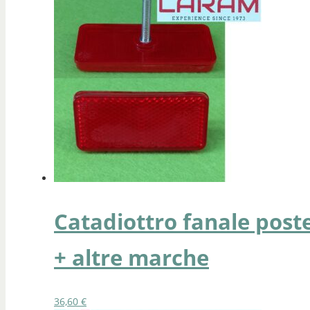
Catadiottro fanale poste
+ altre marche
36,60
€