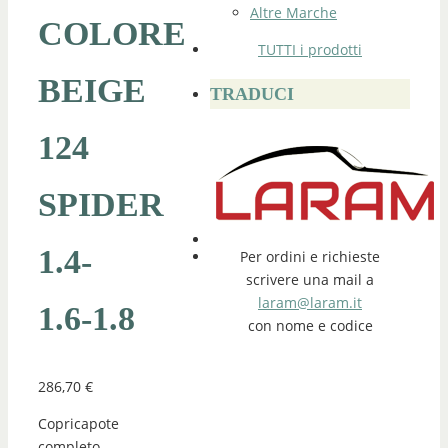
Altre Marche
COLORE
TUTTI i prodotti
BEIGE
TRADUCI
124
SPIDER
1.4-
Per ordini e richieste
scrivere una mail a
laram@laram.it
1.6-1.8
con nome e codice
286,70
€
Copricapote
completo