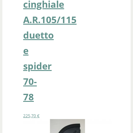
cinghiale
A.R.105/115
duetto
e
spider
70-
78
225,70
€