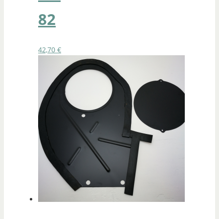
82
42,70
€