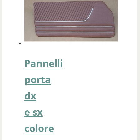
Pannelli
porta
dx
e sx
colore