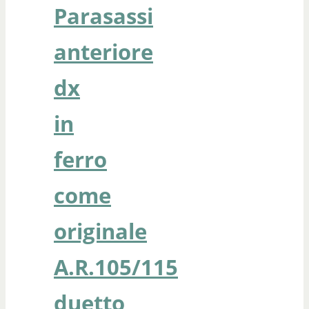
Parasassi
anteriore
dx
in
ferro
come
originale
A.R.105/115
duetto