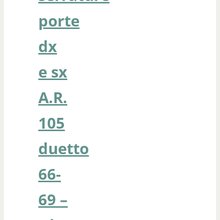
porte
dx
e sx
A.R.
105
duetto
66-
69 –