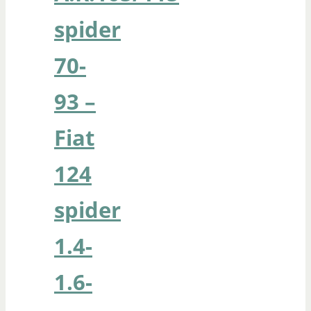
spider
70-
93 –
Fiat
124
spider
1.4-
1.6-