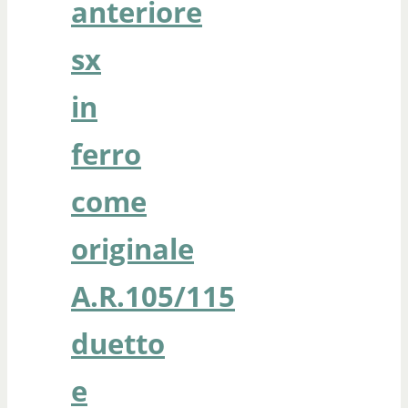
anteriore
sx
in
ferro
come
originale
A.R.105/115
duetto
e