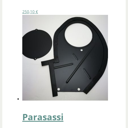
250,10
€
Parasassi