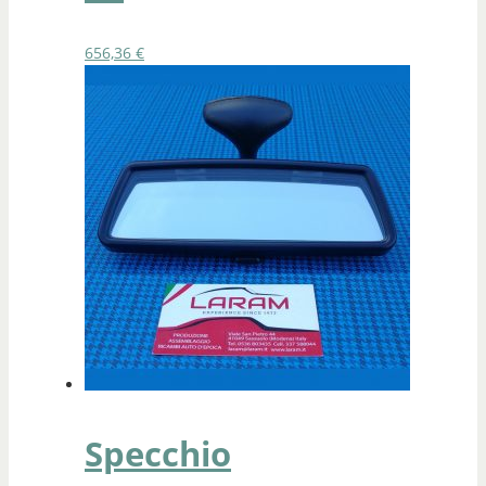
656,36
€
Specchio