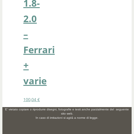
1.8-
2.0
–
Ferrari
+
varie
100,04
€
E' vietato copiare o riprodurre disegni, fotografie e testi anche parzialmente del seguente
sito web.
In caso di imitazioni si agirà a norme di legge.