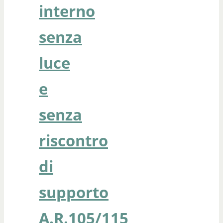
interno
senza
luce
e
senza
riscontro
di
supporto
A.R.105/115