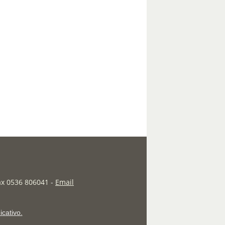
fax 0536 806041
-
Email
icativo.