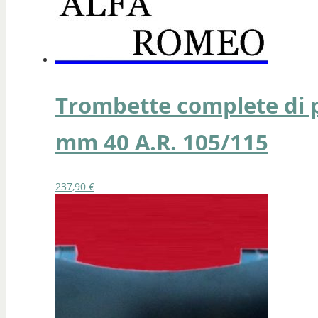
Trombette complete di p
mm 40 A.R. 105/115
237,90
€