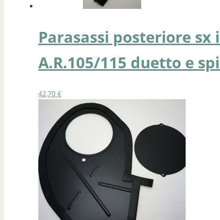
Parasassi posteriore sx 
A.R.105/115 duetto e sp
42,70
€