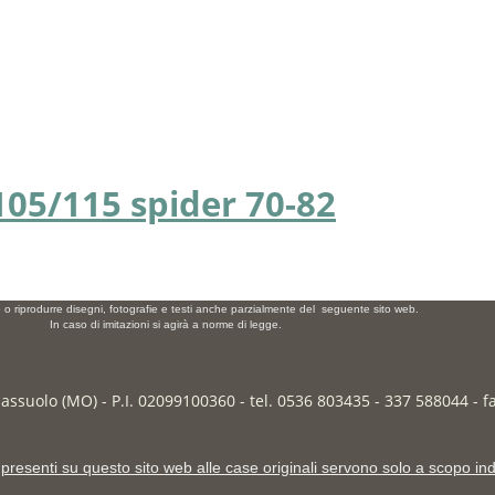
105/115 spider 70-82
e o riprodurre disegni, fotografie e testi anche parzialmente del seguente sito web.
In caso di imitazioni si agirà a norme di legge.
Sassuolo (MO) - P.I. 02099100360 - tel. 0536 803435 - 337 588044 - 
presenti su questo sito web alle case originali servono solo a scopo ind